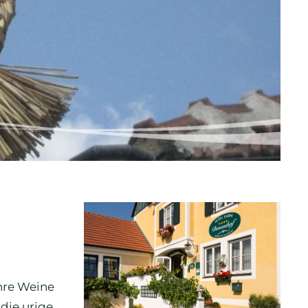
ihre Weine
die urige,