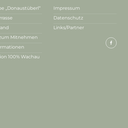
e „Donaustüberl“
Impressum
rrasse
Datenschutz
rand
Links/Partner
zum Mitnehmen
ormationen
tion 100% Wachau