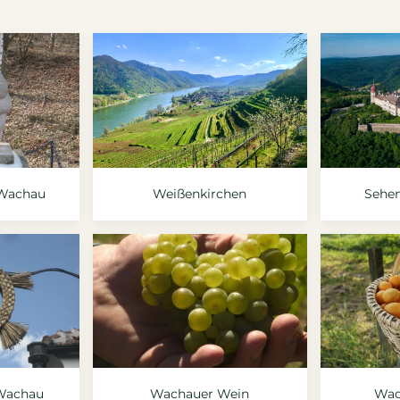
 Wachau
Weißenkirchen
Sehe
 Wachau
Wachauer Wein
Wac