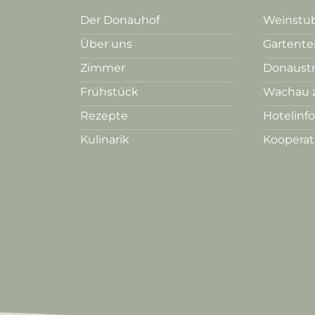
Der Donauhof
Weinstub
Über uns
Gartente
Zimmer
Donaust
Frühstück
Wachau 
Rezepte
Hotelinf
Kulinarik
Koopera