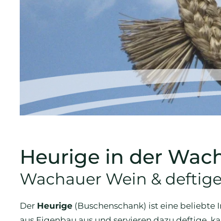
Heurige in der Wac
Wachauer Wein & deftig
Der
Heurige
(Buschenschank) ist eine beliebte 
aus Eigenbau aus und servieren dazu deftige, ka