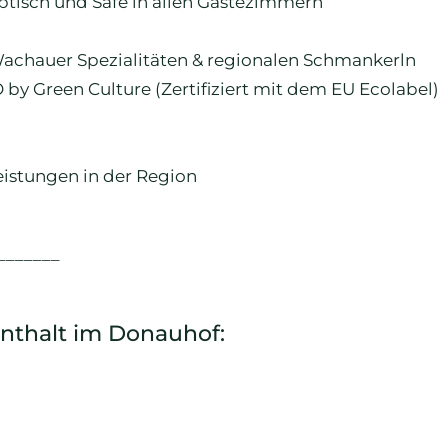
ibtisch und Safe in allen Gästezimmern
Wachauer Spezialitäten & regionalen Schmankerln
O by Green Culture (Zertifiziert mit dem EU Ecolabel)
eistungen in der Region
_______
enthalt im Donauhof: