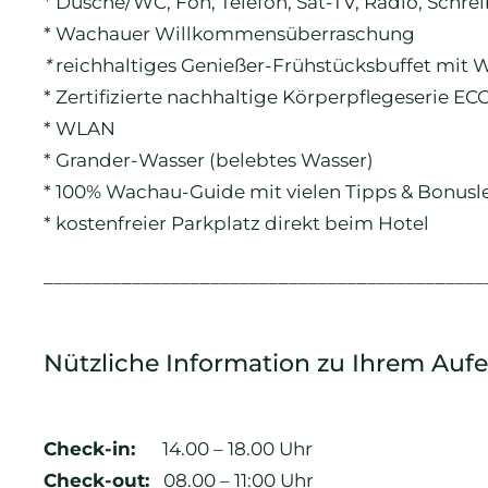
* Dusche/WC, Fön, Telefon, Sat-TV, Radio, Schre
* Wachauer Willkommensüberraschung
*
reichhaltiges Genießer-Frühstücksbuffet mit 
* Zertifizierte nachhaltige Körperpflegeserie EC
* WLAN
* Grander-Wasser (belebtes Wasser)
* 100% Wachau-Guide mit vielen Tipps & Bonusl
* kostenfreier Parkplatz direkt beim Hotel
_____________________________________________
Nützliche Information zu Ihrem Auf
Check-in:
14.00 – 18.00 Uhr
Check-out:
08.00 – 11:00 Uhr