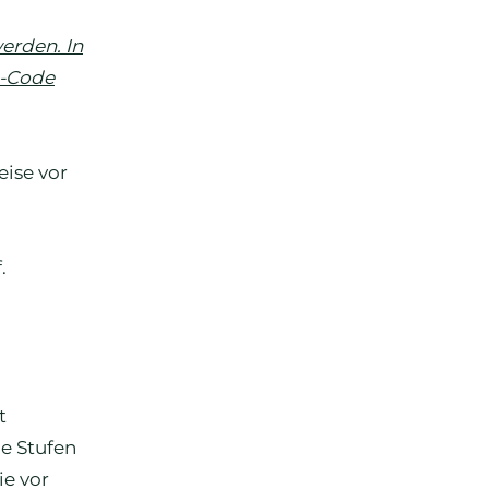
erden. In
N-Code
eise vor
.
t
ge Stufen
ie vor