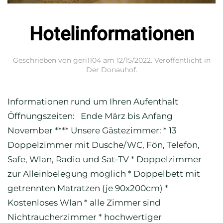
Hotelinformationen
Geschrieben von
geri1104
am
12/15/2022
. Veröffentlicht in
Der Donauhof
.
Informationen rund um Ihren Aufenthalt
Öffnungszeiten: Ende März bis Anfang
November **** Unsere Gästezimmer: * 13
Doppelzimmer mit Dusche/WC, Fön, Telefon,
Safe, Wlan, Radio und Sat-TV * Doppelzimmer
zur Alleinbelegung möglich * Doppelbett mit
getrennten Matratzen (je 90x200cm) *
Kostenloses Wlan * alle Zimmer sind
Nichtraucherzimmer * hochwertiger