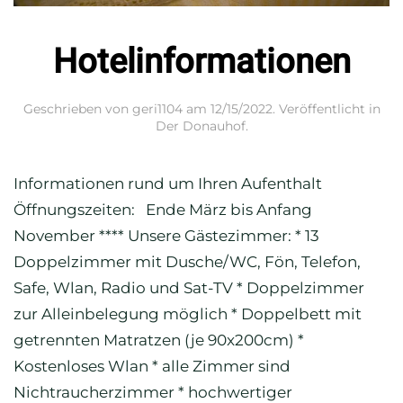
Hotelinformationen
Geschrieben von
geri1104
am
12/15/2022
. Veröffentlicht in
Der Donauhof
.
Informationen rund um Ihren Aufenthalt
Öffnungszeiten: Ende März bis Anfang
November **** Unsere Gästezimmer: * 13
Doppelzimmer mit Dusche/WC, Fön, Telefon,
Safe, Wlan, Radio und Sat-TV * Doppelzimmer
zur Alleinbelegung möglich * Doppelbett mit
getrennten Matratzen (je 90x200cm) *
Kostenloses Wlan * alle Zimmer sind
Nichtraucherzimmer * hochwertiger