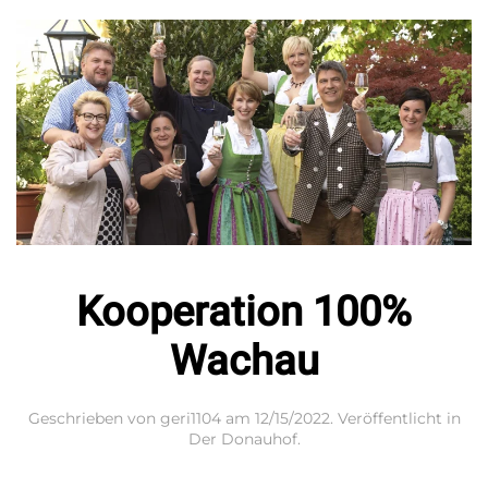
Kooperation 100%
Wachau
Geschrieben von
geri1104
am
12/15/2022
. Veröffentlicht in
Der Donauhof
.