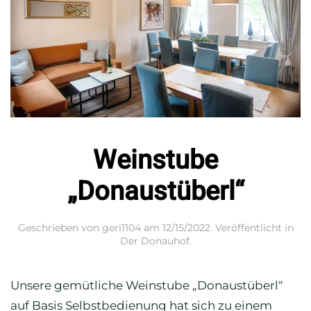
Weinstube
„Donaustüberl“
Geschrieben von
geri1104
am
12/15/2022
. Veröffentlicht in
Der Donauhof
.
Unsere gemütliche Weinstube „Donaustüberl“
auf Basis Selbstbedienung hat sich zu einem