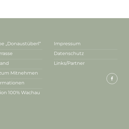
e „Donaustüberl“
Impressum
rrasse
Datenschutz
rand
Links/Partner
zum Mitnehmen
ormationen
tion 100% Wachau