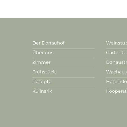
Der Donauhof
Weinstub
Über uns
Gartente
Zimmer
Donaust
Frühstück
Wachau 
Rezepte
Hotelinf
Kulinarik
Koopera