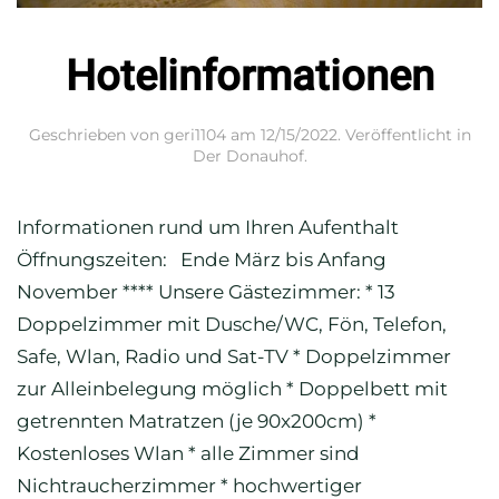
Hotelinformationen
Geschrieben von
geri1104
am
12/15/2022
. Veröffentlicht in
Der Donauhof
.
Informationen rund um Ihren Aufenthalt
Öffnungszeiten: Ende März bis Anfang
November **** Unsere Gästezimmer: * 13
Doppelzimmer mit Dusche/WC, Fön, Telefon,
Safe, Wlan, Radio und Sat-TV * Doppelzimmer
zur Alleinbelegung möglich * Doppelbett mit
getrennten Matratzen (je 90x200cm) *
Kostenloses Wlan * alle Zimmer sind
Nichtraucherzimmer * hochwertiger