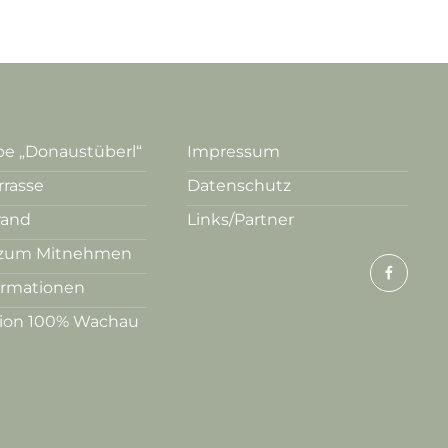
e „Donaustüberl“
Impressum
rrasse
Datenschutz
rand
Links/Partner
zum Mitnehmen
ormationen
tion 100% Wachau