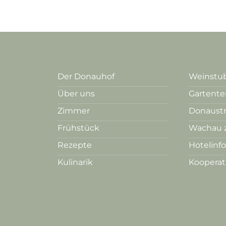
Der Donauhof
Weinstub
Über uns
Gartente
Zimmer
Donaust
Frühstück
Wachau 
Rezepte
Hotelinf
Kulinarik
Koopera