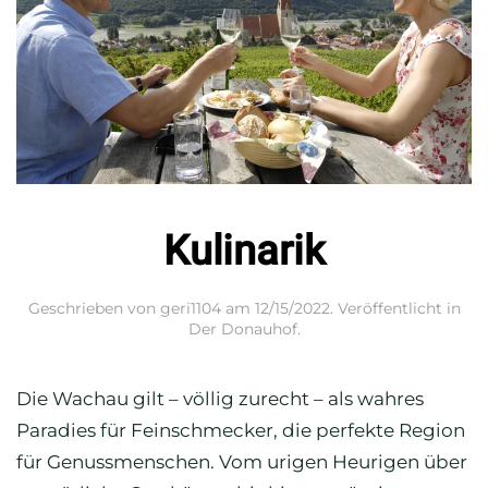
Kulinarik
Geschrieben von
geri1104
am
12/15/2022
. Veröffentlicht in
Der Donauhof
.
Die Wachau gilt – völlig zurecht – als wahres
Paradies für Feinschmecker, die perfekte Region
für Genussmenschen. Vom urigen Heurigen über