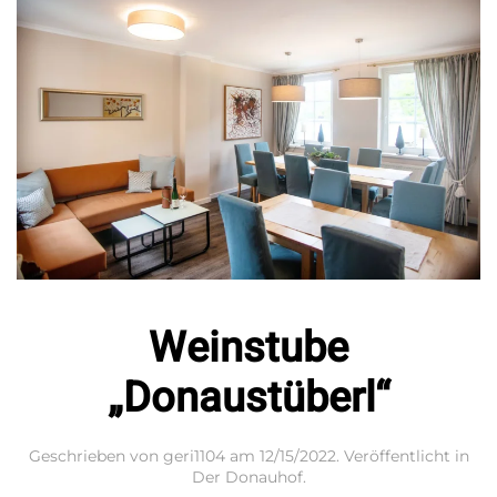
Weinstube
„Donaustüberl“
Geschrieben von
geri1104
am
12/15/2022
. Veröffentlicht in
Der Donauhof
.