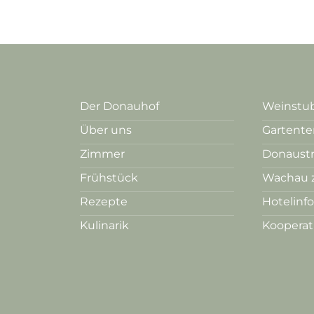
Der Donauhof
Weinstub
Über uns
Gartente
Zimmer
Donaust
Frühstück
Wachau 
Rezepte
Hotelinf
Kulinarik
Koopera