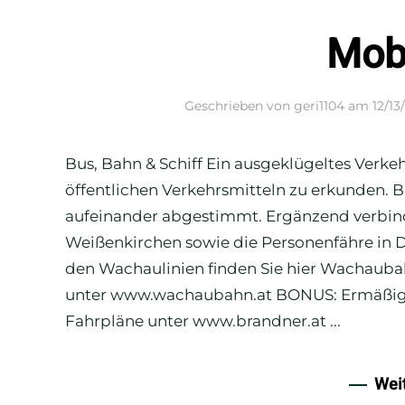
Mobi
Geschrieben von
geri1104
am
12/13
Bus, Bahn & Schiff Ein ausgeklügeltes Verke
öffentlichen Verkehrsmitteln zu erkunden. B
aufeinander abgestimmt. Ergänzend verbinde
Weißenkirchen sowie die Personenfähre in Dü
den Wachaulinien finden Sie hier Wachauba
unter www.wachaubahn.at BONUS: Ermäßigung
Fahrpläne unter www.brandner.at ...
Wei