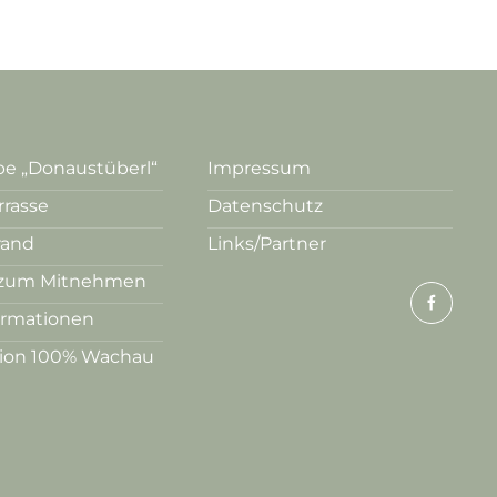
e „Donaustüberl“
Impressum
rrasse
Datenschutz
rand
Links/Partner
zum Mitnehmen
ormationen
tion 100% Wachau