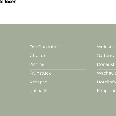
terlesen
Der Donauhof
Weinstub
Über uns
Gartente
Zimmer
Donaust
Frühstück
Wachau 
Rezepte
Hotelinf
Kulinarik
Koopera