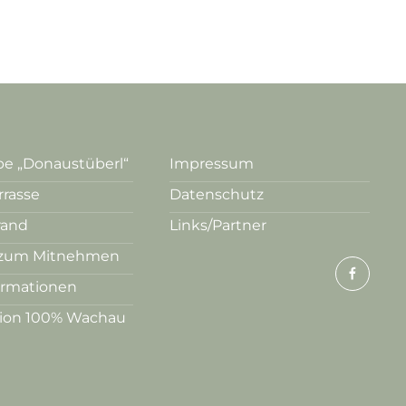
e „Donaustüberl“
Impressum
rrasse
Datenschutz
rand
Links/Partner
zum Mitnehmen
ormationen
tion 100% Wachau